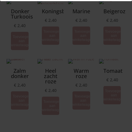
Donker
Koningsblauw
Marine
Beigeroze
Turkoois
€
2,40
€
2,40
€
2,40
€
2,40
Toevoegen
Toevoegen
Toevoegen
aan
aan
aan
Toevoegen
winkelwagen
winkelwagen
winkelwagen
aan
winkelwagen
Zalm
Heel
Warm
Tomaat
donker
zacht
roze
€
2,40
roze
€
2,40
€
2,40
€
2,40
Toevoegen
aan
Toevoegen
Toevoegen
winkelwagen
aan
aan
Toevoegen
winkelwagen
winkelwagen
aan
winkelwagen