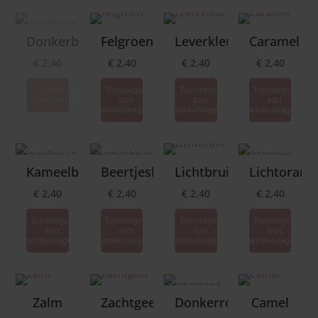
Houten kralen
Lyra Speciaal
Lente
Kaarten
Yogi & Yogini
Donkerbruin
Felgroen
Leverkleur
Caramel
Houten figuren
€
2,40
€
2,40
€
2,40
€
2,40
Zomer
Papier
Sulaikah Theis
Lees
Toevoegen
Toevoegen
Toevoegen
Embellishments
verder
aan
aan
aan
Herfst
winkelwagen
winkelwagen
winkelwagen
Baukje Exler
Winter
Kameelbruin
Beertjesbruin
Lichtbruin
Lichtoranje
Rouw en Troost
€
2,40
€
2,40
€
2,40
€
2,40
Toevoegen
Toevoegen
Toevoegen
Toevoegen
Kinderen
aan
aan
aan
aan
winkelwagen
winkelwagen
winkelwagen
winkelwagen
Bloemenkinderen
Zalm
Zachtgeel
Donkerrood
Camel
Kabouters