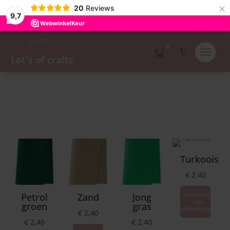
×
20
Reviews
9,7
0
Turkoois
€
2,40
Petrol
Zand
Jong
Toevoegen
aan
groen
gras
winkelwagen
€
2,40
€
2,40
€
2,40