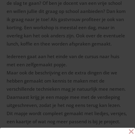
de slag te gaan? Of ben je docent van een vrije school
en willen jullie dit graag op school aanbieden? Dan kom
ik graag naar je toe! Als gastvrouw profiteer je ook van
korting. Een workshop is meestal een dag, maar in
overleg kan het ook anders zijn. Ook over de eventuele
lunch, koffie en thee worden afspraken gemaakt.
Iedereen gaat aan het einde van de cursus naar huis
met een zelfgemaakt popje.
Maar ook de beschrijving en de extra dingen die we
hebben gemaakt om kennis te maken met de
verschillende technieken mag je natuurlijk mee nemen.
Daarnaast krijg je een mapje mee met de verdieping
uitgeschreven, zodat je het nog eens terug kan lezen.
Dit mapje wordt compleet gemaakt met liedjes, versjes,
een kaartje of wat nog meer passend is bij je project.
Zodat je hoofd, hart en handen verzadigd zijn na een