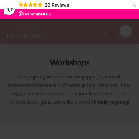
×
20
Reviews
9,7
0
Workshops
Zou je graag willen leren om poppetjes voor de
seizoenstafel te maken? Of weet je hoe het moet, maar
krijg je het net niet zo netjes voor elkaar? Of is er iets
anders dat je graag zou willen leren?
Ik help je graag!