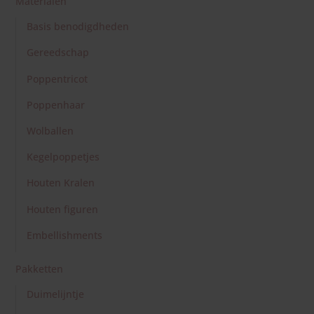
Materialen
Houten kralen
Lyra Speciaal
Lente
Basis benodigdheden
Kaarten
Yogi & Yogini
Houten figuren
Gereedschap
Zomer
Papier
Sulaikah Theis
Poppentricot
Embellishments
Herfst
Poppenhaar
Baukje Exler
Wolballen
Winter
Kegelpoppetjes
Rouw en Troost
Houten Kralen
Houten figuren
Kinderen
Embellishments
Bloemenkinderen
Pakketten
Duimelijntje
Kabouters