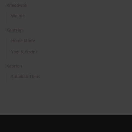
Kneedwas
Weible
Kaarsen
Home Made
Yogi & Yogini
Kaarten
Sulaikah Theis