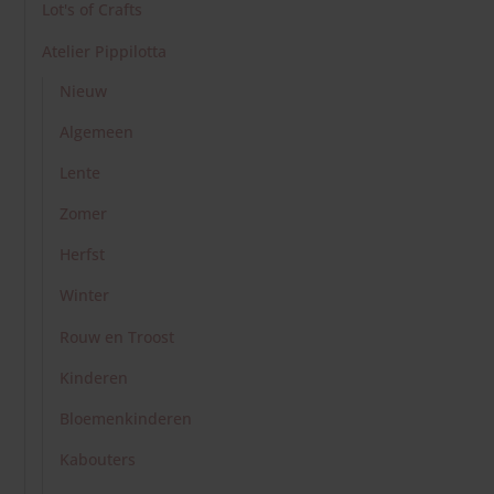
Lot's of Crafts
Feestdagen
Atelier Pippilotta
Nieuw
Regenboog
Algemeen
Doosje
Lente
Zomer
Haken
Herfst
Bomen
Winter
Rouw en Troost
Bessen
Kinderen
Schatkist
Bloemenkinderen
Kabouters