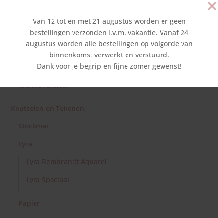
BioFelt
Van 12 tot en met 21 augustus worden er geen
PatchFelt
bestellingen verzonden i.v.m. vakantie. Vanaf 24
augustus worden alle bestellingen op volgorde van
Sprookjesvilt
binnenkomst verwerkt en verstuurd.
Dank voor je begrip en fijne zomer gewenst!
Naaldvlies
Merino lontwol
Knutselen en Tekenen
Stockmar
Lyra
Lyra Rembrandt Aquarel
Lyra Speciaal
Papier