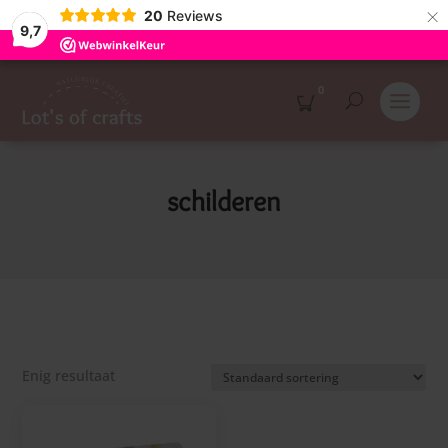
×
20
Reviews
9,7
0
schilderen
Enig resultaat