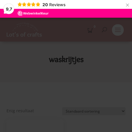
×
20
Reviews
9,7
0
waskrijtjes
Enig resultaat