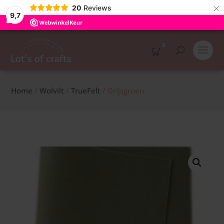
×
20
Reviews
9,7
0
Home
/
Wolvilt
/
TrueFelt
/ Grijsgroen