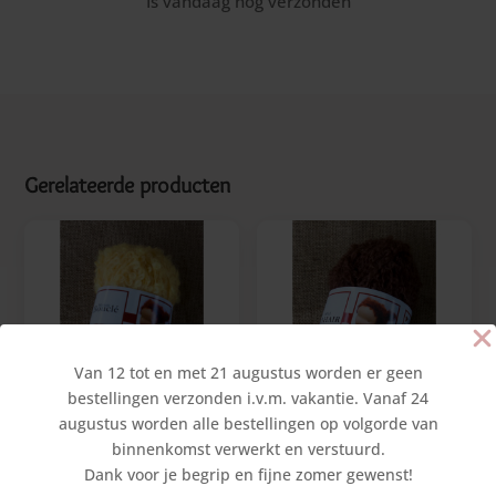
Is vandaag nog verzonden
Gerelateerde producten
Van 12 tot en met 21 augustus worden er geen
bestellingen verzonden i.v.m. vakantie. Vanaf 24
augustus worden alle bestellingen op volgorde van
binnenkomst verwerkt en verstuurd.
Merino Bouclé – Geel
Merino Bouclé – Bruin (per
meter)
Dank voor je begrip en fijne zomer gewenst!
€
6,75