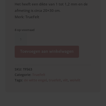
Het heeft een dikte van 1 tot 1,2 mm en de
afmeting is circa 20×30 cm.
Merk: TrueFelt
8 op voorraad
Grijsgroen
aantal
Toevoegen aan winkelwagen
SKU:
TF563
Categorie:
TrueFelt
Tags:
de witte engel
,
truefelt
,
vilt
,
wolvilt