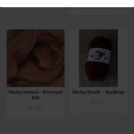
€
0,20
Merino lontwol – Steenrood
Merino Bouclé – Roodbruin
licht
€
6,75
€
1,35