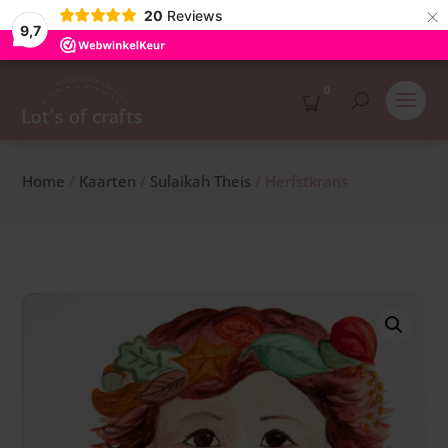
×
20
Reviews
9,7
0
Home
/
Kaarten
/
Sulaikah Theis
/ Herfstkrans