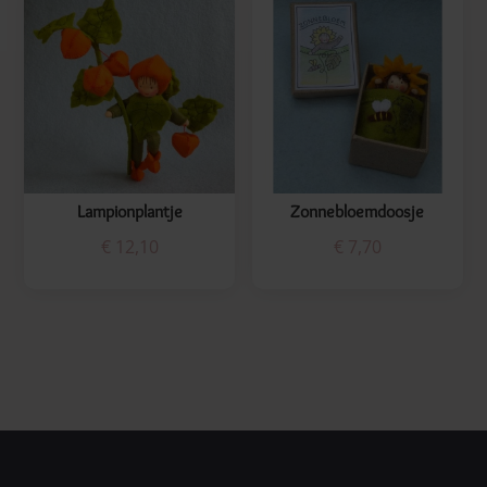
Lampionplantje
Zonnebloemdoosje
€
12,10
€
7,70