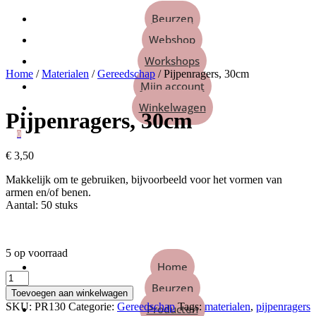
Beurzen
Webshop
Workshops
Home
/
Materialen
/
Gereedschap
/ Pijpenragers, 30cm
Mijn account
Winkelwagen
Pijpenragers, 30cm
0
€
3,50
Makkelijk om te gebruiken, bijvoorbeeld voor het vormen van
armen en/of benen.
Aantal: 50 stuks
5 op voorraad
Home
Pijpenragers,
Beurzen
30cm
Toevoegen aan winkelwagen
aantal
SKU:
PR130
Categorie:
Gereedschap
Tags:
materialen
,
pijpenragers
Producten