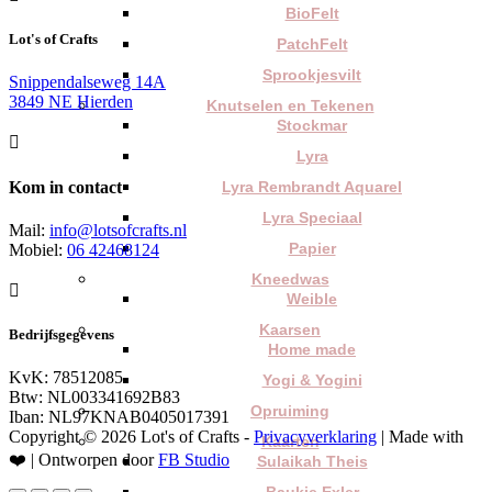
BioFelt
Lot's of Crafts
PatchFelt
Sprookjesvilt
Snippendalseweg 14A
3849 NE Hierden
Knutselen en Tekenen
Stockmar

Lyra
Kom in contact
Lyra Rembrandt Aquarel
Lyra Speciaal
Mail:
info@lotsofcrafts.nl
Papier
Mobiel:
06 42468124
Kneedwas

Weible
Kaarsen
Bedrijfsgegevens
Home made
KvK: 78512085
Yogi & Yogini
Btw: NL003341692B83
Opruiming
Iban: NL97KNAB0405017391
Copyright © 2026 Lot's of Crafts -
Privacyverklaring
| Made with
Kaarten
❤️ | Ontworpen door
FB Studio
Sulaikah Theis