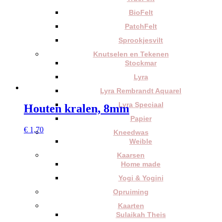
BioFelt
PatchFelt
Sprookjesvilt
Knutselen en Tekenen
Stockmar
Lyra
Lyra Rembrandt Aquarel
Lyra Speciaal
Houten kralen, 8mm
Papier
€
1,70
Kneedwas
Weible
Kaarsen
Home made
Yogi & Yogini
Opruiming
Kaarten
Sulaikah Theis