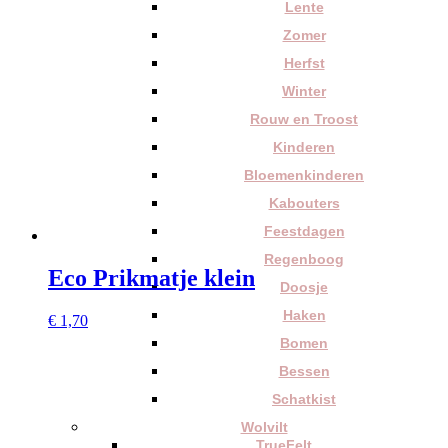
Lente
Zomer
Herfst
Winter
Rouw en Troost
Kinderen
Bloemenkinderen
Kabouters
Feestdagen
Regenboog
Eco Prikmatje klein
Doosje
Haken
€
1,70
Bomen
Bessen
Schatkist
Wolvilt
TrueFelt