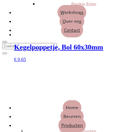
Baukje Exler
Workshops
Over ons
Contact
Kegelpoppetje, Bol 60x30mm
€
0,65
Home
Beurzen
Producten
Nieuwe producten