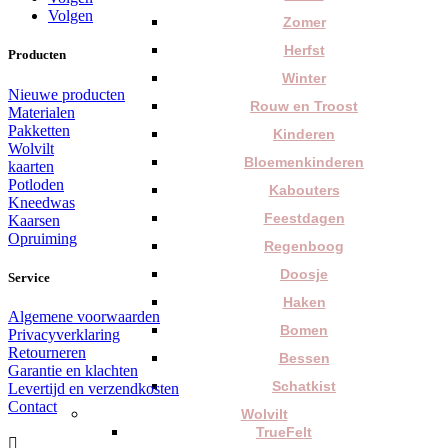
Volgen
Zomer
Herfst
Producten
Winter
Nieuwe producten
Rouw en Troost
Materialen
Pakketten
Kinderen
Wolvilt
Bloemenkinderen
kaarten
Potloden
Kabouters
Kneedwas
Feestdagen
Kaarsen
Opruiming
Regenboog
Doosje
Service
Haken
Algemene voorwaarden
Bomen
Privacyverklaring
Retourneren
Bessen
Garantie en klachten
Schatkist
Levertijd en verzendkosten
Contact
Wolvilt
TrueFelt
