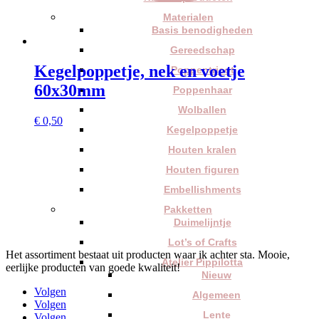
Materialen
Basis benodigheden
Gereedschap
Kegelpoppetje, nek en voetje
Poppentricot
60x30mm
Poppenhaar
Wolballen
€
0,50
Kegelpoppetje
Houten kralen
Houten figuren
Embellishments
Pakketten
Duimelijntje
Lot’s of Crafts
Het assortiment bestaat uit producten waar ik achter sta. Mooie,
Atelier Pippilotta
eerlijke producten van goede kwaliteit!
Nieuw
Volgen
Algemeen
Volgen
Lente
Volgen