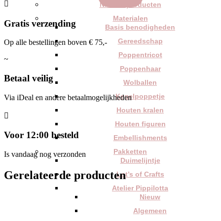

Nieuwe producten
Materialen
Gratis verzending
Basis benodigheden
Gereedschap
Op alle bestellingen boven € 75,-
Poppentricot
~
Poppenhaar
Betaal veilig
Wolballen
Kegelpoppetje
Via iDeal en andere betaalmogelijkheden
Houten kralen

Houten figuren
Voor 12:00 besteld
Embellishments
Pakketten
Is vandaag nog verzonden
Duimelijntje
Gerelateerde producten
Lot’s of Crafts
Atelier Pippilotta
Nieuw
Algemeen