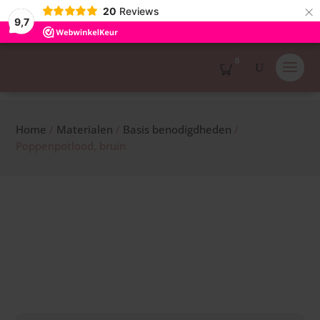
×
20
Reviews
9,7
0
Home
/
Materialen
/
Basis benodigdheden
/
Poppenpotlood, bruin