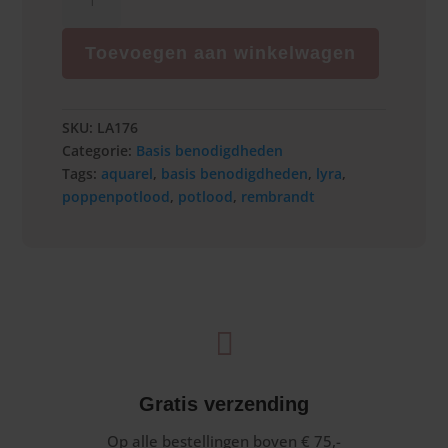
bruin
aantal
Toevoegen aan winkelwagen
SKU:
LA176
Categorie:
Basis benodigdheden
Tags:
aquarel
,
basis benodigdheden
,
lyra
,
poppenpotlood
,
potlood
,
rembrandt

Gratis verzending
Op alle bestellingen boven € 75,-