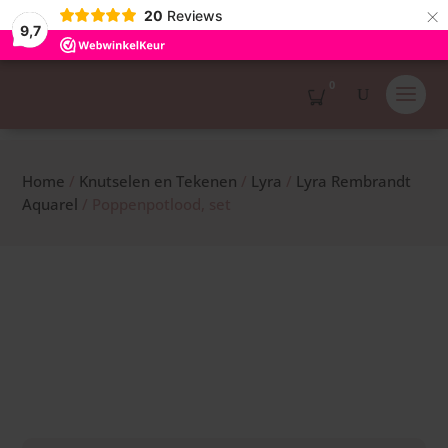
×
20
Reviews
9,7
0
Home
/
Knutselen en Tekenen
/
Lyra
/
Lyra Rembrandt
Aquarel
/ Poppenpotlood, set