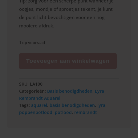
Tip: zorg voor een scherpe punt wanneer je
oogjes, mondje of sproetjes tekent, je kunt
de punt licht bevochtigen voor een nog
mooiere afdruk.
1 op voorraad
Poppenpotlood,
set
Toevoegen aan winkelwagen
aantal
SKU:
LA100
Categorieën:
Basis benodigdheden
,
Lyra
Rembrandt Aquarel
Tags:
aquarel
,
basis benodigdheden
,
lyra
,
poppenpotlood
,
potlood
,
rembrandt