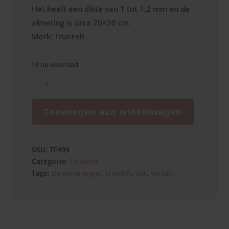
Het heeft een dikte van 1 tot 1,2 mm en de
afmeting is circa 20×30 cm.
Merk: TrueFelt
18 op voorraad
Roomwit
aantal
Toevoegen aan winkelwagen
SKU:
TF499
Categorie:
TrueFelt
Tags:
de witte engel
,
truefelt
,
vilt
,
wolvilt