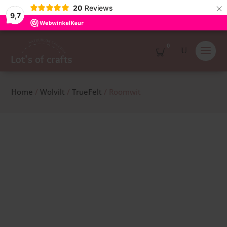
×
20
Reviews
9,7
0
Home
/
Wolvilt
/
TrueFelt
/ Roomwit