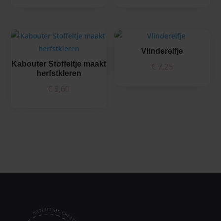
Vlinderelfje
Kabouter Stoffeltje maakt
€
7,25
herfstkleren
€
9,60