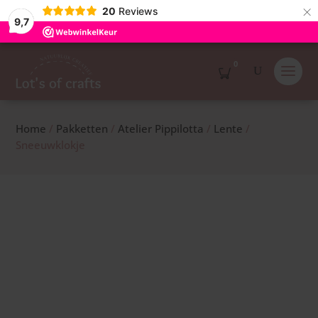
×
20
Reviews
9,7
0
Home
/
Pakketten
/
Atelier Pippilotta
/
Lente
/
Sneeuwklokje