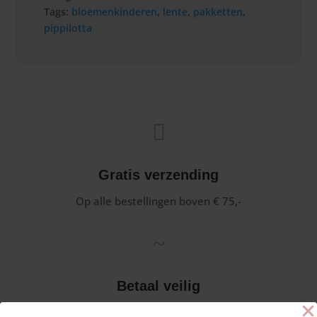
Tags:
bloemenkinderen
,
lente
,
pakketten
,
pippilotta

Gratis verzending
Op alle bestellingen boven € 75,-
~
Betaal veilig
Via iDeal en andere betaalmogelijkheden