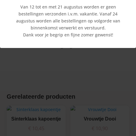
Van 12 tot en met 21 augustus worden er geen

bestellingen verzonden i.v.m. vakantie. Vanaf 24
augustus worden alle bestellingen op volgorde van
binnenkomst verwerkt en verstuurd.
Voor 12:00 besteld
Dank voor je begrip en fijne zomer gewenst!
Is vandaag nog verzonden
Gerelateerde producten
Sinterklaas kapoentje
Vrouwtje Dooi
€
10,45
€
10,90