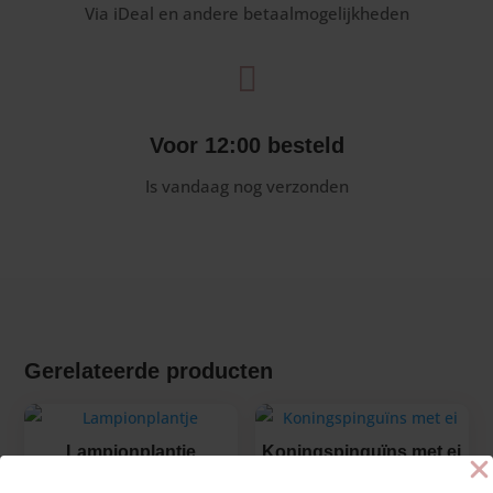
Via iDeal en andere betaalmogelijkheden

Voor 12:00 besteld
Is vandaag nog verzonden
Gerelateerde producten
Lampionplantje
Koningspinguïns met ei
€
12,10
€
8,70