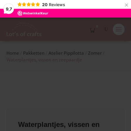
×
20
Reviews
9,7
0
Home
/
Pakketten
/
Atelier Pippilotta
/
Zomer
/
Waterplantjes, vissen en zeepaardje
Waterplantjes, vissen en