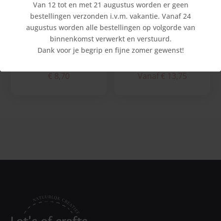
Van 12 tot en met 21 augustus worden er geen
bestellingen verzonden i.v.m. vakantie. Vanaf 24
augustus worden alle bestellingen op volgorde van
binnenkomst verwerkt en verstuurd.
Dank voor je begrip en fijne zomer gewenst!
Regenboogbloem helder
Olle op Ski’s
€
8,70
Vanaf
€
13,75