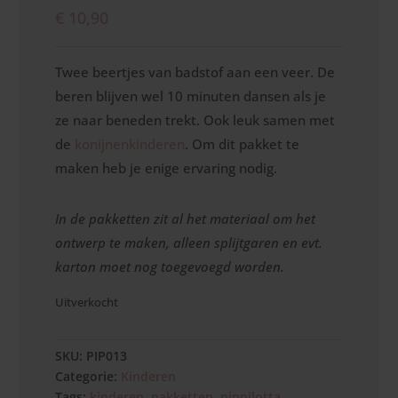
€
10,90
Twee beertjes van badstof aan een veer. De
beren blijven wel 10 minuten dansen als je
ze naar beneden trekt. Ook leuk samen met
de
konijnenkinderen
. Om dit pakket te
maken heb je enige ervaring nodig.
In de pakketten zit al het materiaal om het
ontwerp te maken, alleen splijtgaren en evt.
karton moet nog toegevoegd worden.
Uitverkocht
SKU:
PIP013
Categorie:
Kinderen
Tags:
kinderen
,
pakketten
,
pippilotta