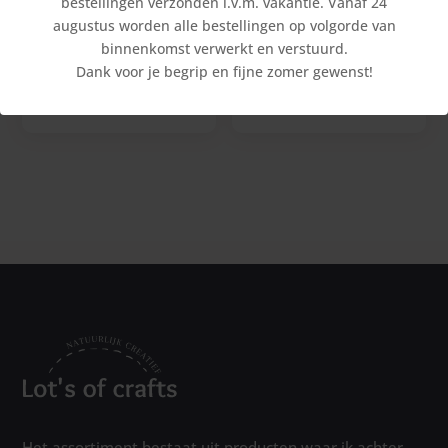
bestellingen verzonden i.v.m. vakantie. Vanaf 24
augustus worden alle bestellingen op volgorde van
binnenkomst verwerkt en verstuurd.
Herfstboom
Wortelkinderen
Dank voor je begrip en fijne zomer gewenst!
€
12,10
€
7,70
Het assortiment bestaat uit producten waar ik achter