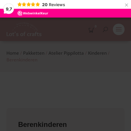
×
20
Reviews
9,7
0
Home
/
Pakketten
/
Atelier Pippilotta
/
Kinderen
/
Berenkinderen
Berenkinderen