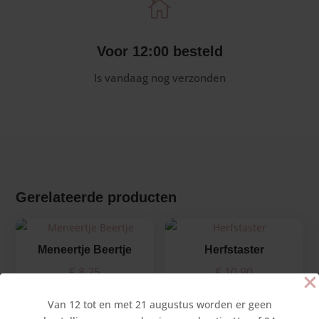

Voor 12:00 besteld
Is vandaag nog verzonden
Gerelateerde producten
Meneertje Beertje
Herfstaster
€
8,25
€
10,90
Van 12 tot en met 21 augustus worden er geen