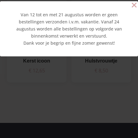
Sinterklaas kapoentje
Drie paashaasjes in een
ei
Van 12 tot en met 21 augustus worden er geen
€
10,45
€
8,25
bestellingen verzonden i.v.m. vakantie. Vanaf 24
augustus worden alle bestellingen op volgorde van
binnenkomst verwerkt en verstuurd.
Dank voor je begrip en fijne zomer gewenst!
Kerst icoon
Hulstvrouwtje
€
12,65
€
8,50