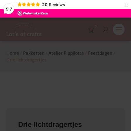
×
20
Reviews
9,7
0
Home
/
Pakketten
/
Atelier Pippilotta
/
Feestdagen
/
Drie lichtdragertjes
Drie lichtdragertjes