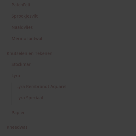
Papier
Kneedwas
Weible
Kaarsen
Home Made
Yogi & Yogini
Kaarten
Sulaikah Theis