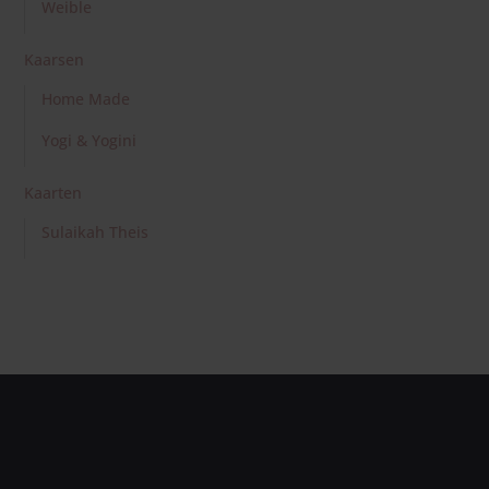
Het assortiment bestaat uit producten waar ik achter
sta. Mooie, eerlijke producten van goede kwaliteit!
Producten