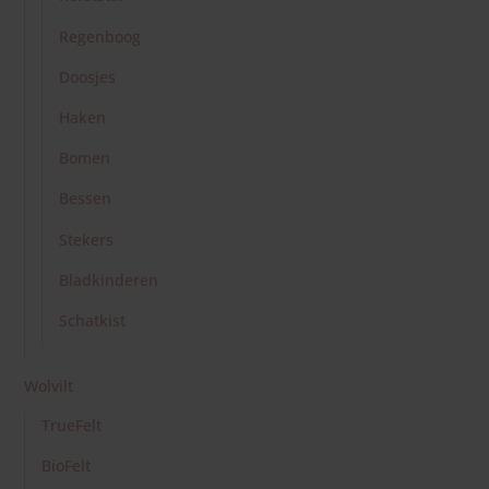
Wolvilt
TrueFelt
BioFelt
PatchFelt
Sprookjesvilt
Naaldvlies
Merino lontwol
Knutselen en Tekenen
Stockmar
Lyra
Lyra Rembrandt Aquarel
Lyra Speciaal