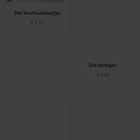
Drie kerstboomboefjes
Drie Koningen
€
7,70
€
2,00
Drie Koningen
Drie kuikentjes
€
8,10
€
8,25