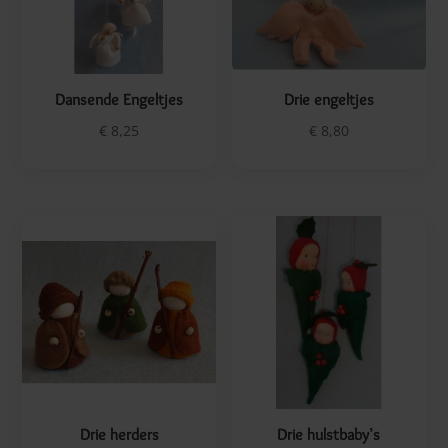
Houten kralen
Lyra Speciaal
Lente
Kaarten
Yogi & Yogini
Houten figuren
Zomer
Papier
Dansende Engeltjes
Drie engeltjes
Sulaikah Theis
Embellishments
€
8,25
€
8,80
Herfst
Baukje Exler
Winter
Rouw en Troost
Kinderen
Bloemenkinderen
Kabouters
Drie herders
Drie hulstbaby’s