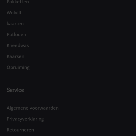
Algemene voorwaarden
Privacyverklaring
Retourneren
Garantie en klachten
Levertijd en verzendkosten
Contact
Copyright © 2026 Lot's of Crafts -
Privacyverklaring
|
Made with ❤️ | Ontworpen door
FB Studio