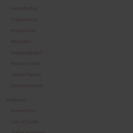
Pakketten
Duimelijntje
Lot's of Crafts
Atelier Pippilotta
Nieuw
Algemeen
Lente
Zomer
Herfst
Winter
Rouw en Troost
Kinderen
Bloemenkinderen