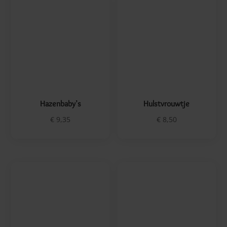
Joris en de Draak
Kabouter met Mistletoe
Vanaf
€
16,50
€
9,70
1
2
3
→
Categorieën