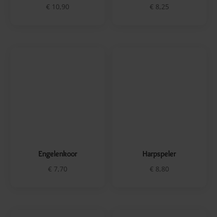
€
7,70
€
8,80
Hazenbaby’s
Hulstvrouwtje
€
9,35
€
8,50