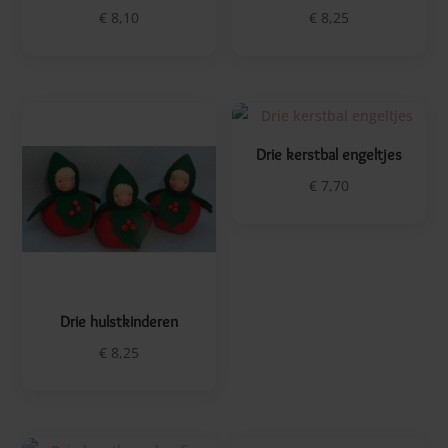
€
8,10
€
8,25
Feestdagen
Regenboog
Doosje
Drie kerstbal engeltjes
€
7,70
Haken
Bomen
Bessen
Drie hulstkinderen
€
8,25
Schatkist