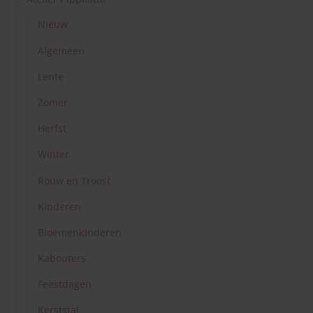
Kabouters
Feestdagen
Kerststal
Regenboog
Doosjes
Haken
Bomen
Bessen
Stekers
Bladkinderen
Schatkist