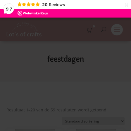
×
20
Reviews
9,7
0
feestdagen
Resultaat 1–20 van de 59 resultaten wordt getoond