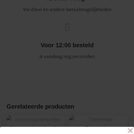
Via iDeal en andere betaalmogelijkheden

Voor 12:00 besteld
Is vandaag nog verzonden
Gerelateerde producten
Drie kerstboomboefjes
Trommelaar