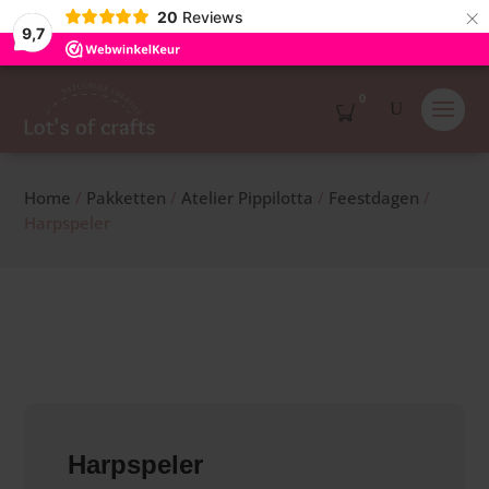
×
20
Reviews
9,7
0
Home
/
Pakketten
/
Atelier Pippilotta
/
Feestdagen
/
Harpspeler
Harpspeler