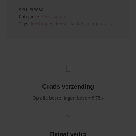
SKU:
PIP088
Categorie:
Feestdagen
Tags:
feestdagen
,
kerst
,
pakketten
,
pippilotta

Gratis verzending
Op alle bestellingen boven € 75,-
~
Betaal veilig