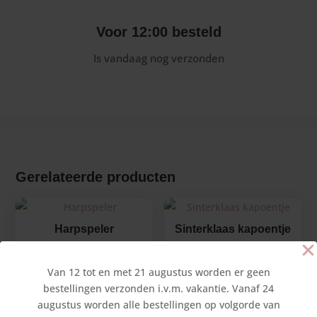
Voor 12:00 besteld
Is vandaag nog verzonden
Gerelateerde producten
Harpspeler
Sinterklaas kapoentje
€
8,80
€
10,45
Van 12 tot en met 21 augustus worden er geen
bestellingen verzonden i.v.m. vakantie. Vanaf 24
augustus worden alle bestellingen op volgorde van