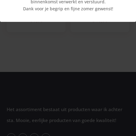
binnenkomst verwerkt en verstuurd.
Dank voor je begrip en fijne zomer gewenst!
Drie kerstboomboefjes
Drie lichtdragertjes
€
7,70
€
10,90
Het assortiment bestaat uit producten waar ik achter
sta. Mooie, eerlijke producten van goede kwaliteit!