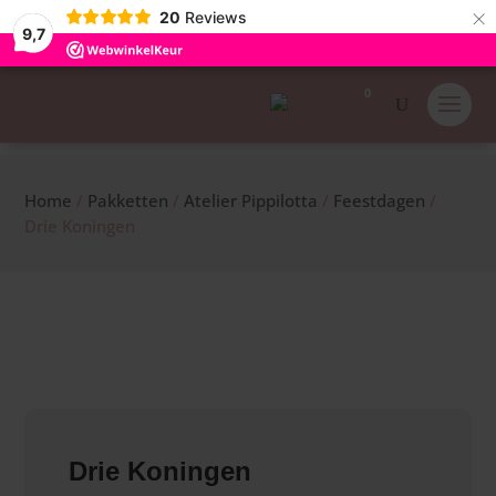
×
20
Reviews
9,7
0
Home
/
Pakketten
/
Atelier Pippilotta
/
Feestdagen
/
Drie Koningen
Drie Koningen