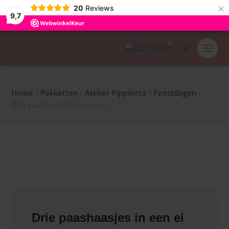
×
20
Reviews
9,7
0
Home
/
Pakketten
/
Atelier Pippilotta
/
Feestdagen
/
Drie paashaasjes in een ei
Drie paashaasjes in een ei