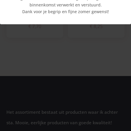
binnenkomst verwerkt en verstuurd.
Dank voor je begrip en fijne zomer gewenst!
Drie kerstboomboefjes
Drie hulstkinderen
€
7,70
€
8,25
Het assortiment bestaat uit producten waar ik achter
sta. Mooie, eerlijke producten van goede kwaliteit!