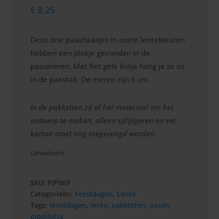
€
8,25
Deze drie paashaasjes in zoete lentekleuren
hebben een plekje gevonden in de
paaseieren. Met het gele lintje hang je ze zo
in de paastak. De eieren zijn 6 cm.
In de pakketten zit al het materiaal om het
ontwerp te maken, alleen splijtgaren en evt.
karton moet nog toegevoegd worden.
Uitverkocht
SKU:
PIP069
Categorieën:
Feestdagen
,
Lente
Tags:
feestdagen
,
lente
,
pakketten
,
pasen
,
pippilotta